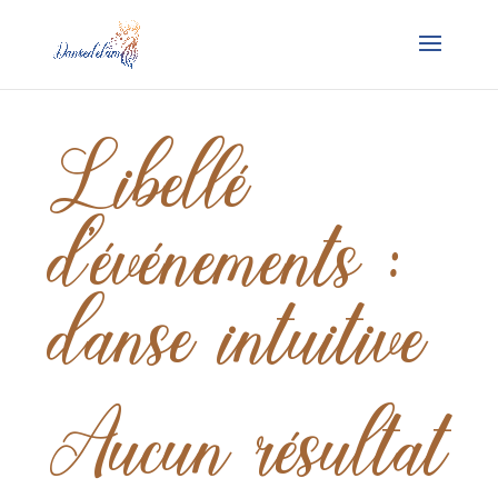
Libellé
d’événements :
danse intuitive
Aucun résultat